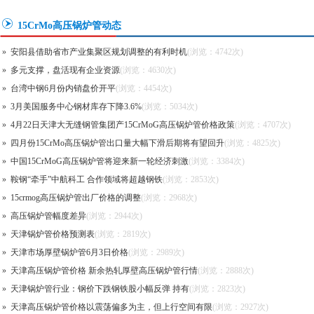
15CrMo高压锅炉管动态
»
安阳县借助省市产业集聚区规划调整的有利时机
(浏览：4742次)
»
多元支撑，盘活现有企业资源
(浏览：4630次)
»
台湾中钢6月份内销盘价开平
(浏览：4454次)
»
3月美国服务中心钢材库存下降3.6%
(浏览：5034次)
»
4月22日天津大无缝钢管集团产15CrMoG高压锅炉管价格政策
(浏览：4707次)
»
四月份15CrMo高压锅炉管出口量大幅下滑后期将有望回升
(浏览：4825次)
»
中国15CrMoG高压锅炉管将迎来新一轮经济刺激
(浏览：3384次)
»
鞍钢“牵手”中航科工 合作领域将超越钢铁
(浏览：2853次)
»
15crmog高压锅炉管出厂价格的调整
(浏览：2968次)
»
高压锅炉管幅度差异
(浏览：2944次)
»
天津锅炉管价格预测表
(浏览：2819次)
»
天津市场厚壁锅炉管6月3日价格
(浏览：2989次)
»
天津高压锅炉管价格 新余热轧厚壁高压锅炉管行情
(浏览：2888次)
»
天津锅炉管行业：钢价下跌钢铁股小幅反弹 持有
(浏览：2823次)
»
天津高压锅炉管价格以震荡偏多为主，但上行空间有限
(浏览：2927次)