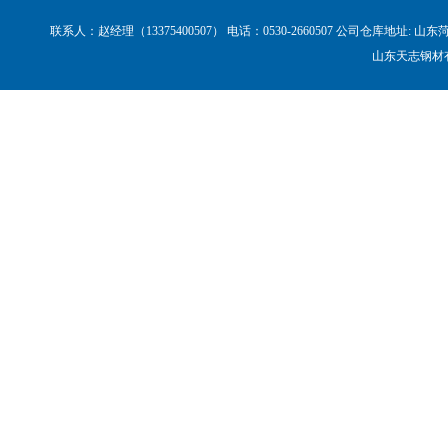
联系人：赵经理（13375400507） 电话：0530-2660507 公司仓库地
山东天志钢材